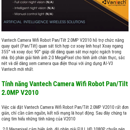
Vantech Camera Wifi Robot Pan/Tilt 2.0MP V2010 hỗ trợ chức năng
quay quét (Pan/Tilt) quan sát tích hợp cơ xoay linh hoạt Xoay ngang
355° và xoay dọc 90° giúp dễ dàng quan sát mọi ngóc ngách trong
nhà. Độ phân giải hình ảnh 2.0 MegaPixel cho hình ảnh chân thực, sắc
nét và dễ dàng xem camera qua điện thoại với ứng dụng AI-V3
Vantech mới nhất.
Tính năng Vantech Camera Wifi Robot Pan/Tilt
2.0MP V2010
Việc cài đặt Vantech Camera Wifi Robot Pan/Tilt 2.0MP V2010 rất đơn
giản, chỉ cần cắm nguồn, kết nối mạng là hoạt động. Sau đây chúng ta
cùng tìm hiểu những tính năng của V2010
2.0 Megapixel cảm biến ảnh, độ phân giải FULL HD 1080P, chuẩn nén