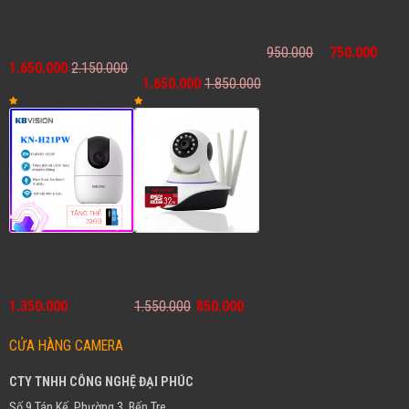
Camera EZVIZ C3W
Camera Xoay Hilook
Camera Ezviz CS-C1C
Full Color Chính Hãng
2MP, Đàm thoại 2
720P & 1080P
Tại Bến Tre
chiều, Kết nối không
950.000
750.000
dây
1.650.000
2.150.000
1.650.000
1.850.000
Camera KBVision KB
Combo Camera
ONE (KN-H21PW) 2.0
Yoosee 3 Râu 2.0MP
Mpx
độ phân giải FullHD
1.350.000
1.550.000
850.000
CỬA HÀNG CAMERA
CTY TNHH CÔNG NGHỆ ĐẠI PHÚC
Số 9 Tán Kế, Phường 3, Bến Tre