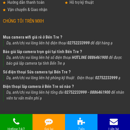
Hướng dẫn thanh toán
Hỗ trợ kỹ thuật
Vận chuyển & Giao nhận
CHÚNG TÔI TRÊN MXH
Mua camera wifi giá rẻ ở Bến Tre ?
Dạ, anh/chị vui lòng liên hệ điện thoại
02752233999
để đặt hàng ạ
Báo giá lắp camera trọn gói tại tỉnh Bến Tre ?
Dạ, anh/chị vui lòng liên hệ số điện thoại
HOTLINE 0886461900
để được
báo giá lắp camera tại tỉnh Bến Tre ạ
Số điện thoại Sửa camera tại Bến Tre ?
Dạ, anh/chị vui lòng liên hệ phòng kỹ thuật . Điện thoại:
02752233999
ạ
Điện thoại lắp camera ở Bến Tre số nào ?
Dạ, anh/chị vui lòng liên hệ tổng đài
02752233999 - 0886461900
để nhân
viên tư vấn miễn phí ạ
Hotline 24/7
Gọi lại
Zalo
Liên hệ