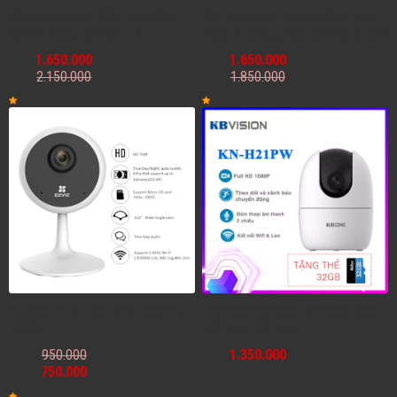
Camera EZVIZ C3W Full Color
Camera Xoay Hilook 2MP, Đàm
Chính Hãng Tại Bến Tre
thoại 2 chiều, Kết nối không dây
1.650.000
1.650.000
2.150.000
1.850.000
Camera Ezviz CS-C1C 720P &
Camera KBVision KB ONE (KN-
1080P
H21PW) 2.0 Mpx
950.000
1.350.000
750.000