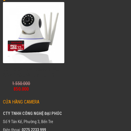
Combo Camera Yoosee 3 Râu
2.0MP độ phân giải FullHD
1.550.000
850.000
CỬA HÀNG CAMERA
CTY TNHH CÔNG NGHỆ ĐẠI PHÚC
Số 9 Tán Kế, Phường 3, Bến Tre
Điện thoại:
0275 2233 999