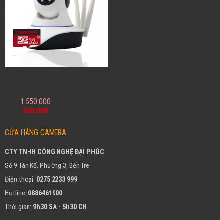
Combo Camera Yoosee 3 Râu
2.0MP độ phân giải FullHD
1.550.000
850.000
CỬA HÀNG CAMERA
CTY TNHH CÔNG NGHỆ ĐẠI PHÚC
Số 9 Tán Kế, Phường 3, Bến Tre
Điện thoại:
0275 2233 999
Hotline:
0886461900
Thời gian:
9h30 SA - 5h30 CH