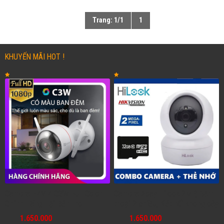
Trang: 1/1
1
KHUYẾN MÃI HOT !
Camera EZVIZ C3W Full Color
Camera Xoay Hilook 2MP, Đàm
Chính Hãng Tại Bến Tre
thoại 2 chiều, Kết nối không dây
1.650.000
1.650.000