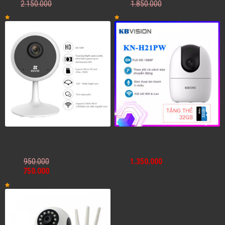
2.150.000
1.850.000
Camera Ezviz CS-C1C 720P &
Camera KBVision KB ONE (KN-
1080P
H21PW) 2.0 Mpx
950.000
1.350.000
750.000