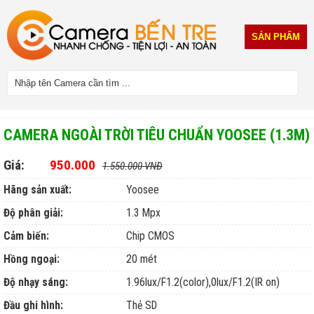
SẢN PHẨM
CAMERA NGOÀI TRỜI TIÊU CHUẨN YOOSEE (1.3M)
Giá:
950.000
1.550.000 VNĐ
Hãng sản xuất:
Yoosee
Độ phân giải:
1.3 Mpx
Cảm biến:
Chip CMOS
Hồng ngoại:
20 mét
Độ nhạy sáng:
1.96lux/F1.2(color),0lux/F1.2(IR on)
Đầu ghi hình:
Thẻ SD