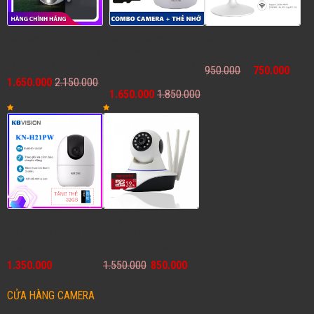
Camera EZVIZ C3W
Camera Xoay Hilook
Camera Ezviz CS-C1C
Full Color Chính Hãng
2MP, Đàm thoại 2
720P & 1080P
Tại Bến Tre
chiều, Kết nối không
950.000
750.000
dây
1.650.000
2.150.000
1.650.000
1.850.000
Camera KBVision KB
Combo Camera
ONE (KN-H21PW) 2.0
Yoosee 3 Râu 2.0MP
Mpx
độ phân giải FullHD
1.350.000
1.550.000
850.000
CỬA HÀNG CAMERA