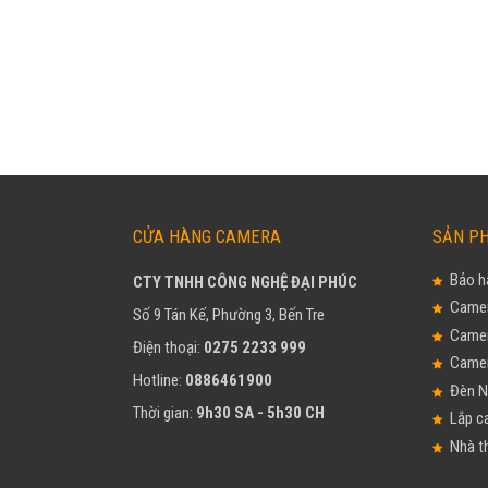
CỬA HÀNG CAMERA
SẢN PH
Bảo hà
CTY TNHH CÔNG NGHỆ ĐẠI PHÚC
Camer
Số 9 Tán Kế, Phường 3, Bến Tre
Camer
Điện thoại:
0275 2233 999
Camer
Hotline:
0886461900
Đèn 
Thời gian:
9h30 SA - 5h30 CH
Lắp c
Nhà t