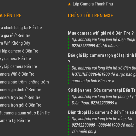
Lắp Camera Thạnh Phú
A BẾN TRE
CHÚNG TÔI TRÊN MXH
a chính hãng tại Bến Tre
Mua camera wifi giá rẻ ở Bến Tre ?
a giá rẻ ở Bến Tre
Dạ, anh/chị vui lòng liên hệ điện thoại
a Wifi Không Dây
02752233999
để đặt hàng ạ
í lắp camera ở Bến Tre
Báo giá lắp camera trọn gói tại tỉnh
ký camera Bến Tre
?
ký lắp camera Bến Tre
Dạ, anh/chị vui lòng liên hệ số điện th
amera Wifi ở Bến Tre
HOTLINE 0886461900
để được báo gi
camera tại tỉnh Bến Tre ạ
amera báo trộm, chống trộm
amera gia đình ở Bến Tre
Số điện thoại Sửa camera tại Bến Tr
Dạ, anh/chị vui lòng liên hệ phòng kỹ t
amera trọn bộ ở Bến Tre
Điện thoại:
02752233999
ạ
amera trọn gói ở Bến Tre
Điện thoại lắp camera ở Bến Tre số 
ặt camera quan sát ở Bến Tre
Dạ, anh/chị vui lòng liên hệ tổng đài
amera tại Bến Tre
02752233999 - 0886461900
để nhân v
vấn miễn phí ạ