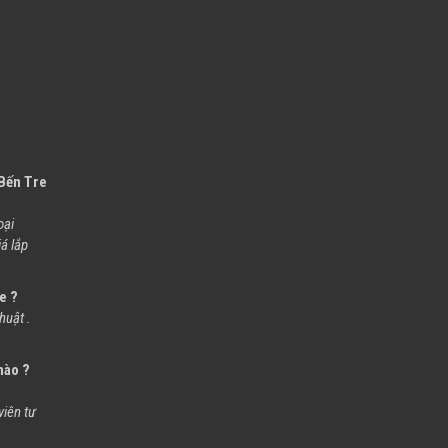
 Bến Tre
oại
á lắp
e ?
huật .
nào ?
iên tư