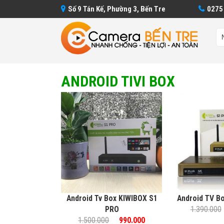
Số 9 Tán Kế, Phường 3, Bến Tre
0275
ANDROID TIVI BOX
Android Tv Box KIWIBOX S1
Android TV Bo
PRO
1.390.000
1.500.000
990.000