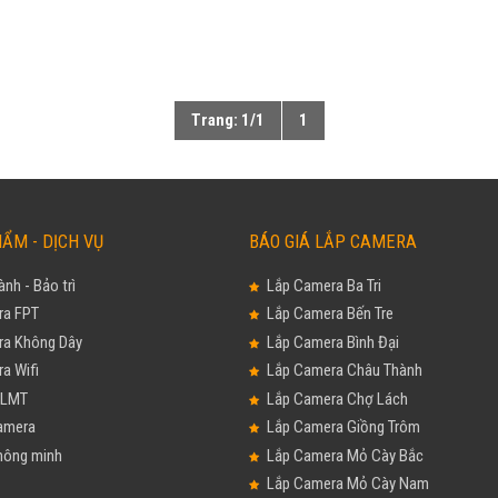
Trang: 1/1
1
ẨM - DỊCH VỤ
BÁO GIÁ LẮP CAMERA
nh - Bảo trì
Lắp Camera Ba Tri
a FPT
Lắp Camera Bến Tre
a Không Dây
Lắp Camera Bình Đại
a Wifi
Lắp Camera Châu Thành
NLMT
Lắp Camera Chợ Lách
amera
Lắp Camera Giồng Trôm
hông minh
Lắp Camera Mỏ Cày Bắc
Lắp Camera Mỏ Cày Nam