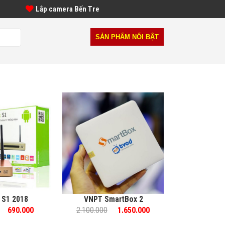
Lắp camera Bến Tre
SẢN PHẨM NỔI BẬT
 S1 2018
VNPT SmartBox 2
690.000
2.100.000
1.650.000