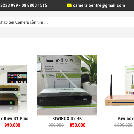
 2233 999 - 08 8800 1515
camera.bentre@gmail.com
x Kiwi S1 Plus
KIWIBOX S2 4K
Kiwibox
990.000
990.000
850.000
1.090.000